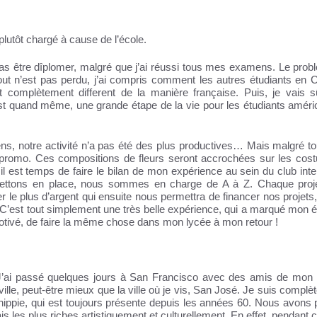
plutôt chargé à cause de l’école.
s être dîplomer, malgré que j’ai réussi tous mes examens. Le prob
out n’est pas perdu, j’ai compris comment les autres étudiants en Ca
t complètement different de la manière française. Puis, je vais 
est quand même, une grande étape de la vie pour les étudiants améri
s, notre activité n’a pas été des plus productives… Mais malgré to
e promo. Ces compositions de fleurs seront accrochées sur les cos
il est temps de faire le bilan de mon expérience au sein du club inte
mettons en place, nous sommes en charge de A à Z. Chaque proj
 le plus d’argent qui ensuite nous permettra de financer nos projets,
 C’est tout simplement une très belle expérience, qui a marqué mon 
otivé, de faire la même chose dans mon lycée à mon retour !
é. J’ai passé quelques jours à San Francisco avec des amis de mon 
ille, peut-être mieux que la ville où je vis, San José. Je suis compl
ippie, qui est toujours présente depuis les années 60. Nous avons 
s les plus riches artistiquement et culturellement. En effet, pendant 