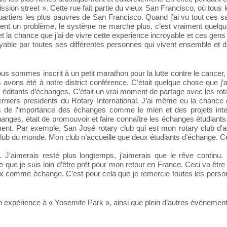
on street ». Cette rue fait partie du vieux San Francisco, où tous 
quartiers les plus pauvres de San Francisco. Quand j’ai vu tout ces s
 vraiment un problème, le système ne marche plus, c’est vraiment quel
et la chance que j’ai de vivre cette experience incroyable et ces gens
royable par toutes ses différentes personnes qui vivent ensemble et 
ous sommes inscrit à un petit marathon pour la lutte contre le cancer,
avons été à notre district conférence. C’était quelque chose que j’a
éditants d’échanges. C’était un vrai moment de partage avec les rota
erniers presidents du Rotary International. J’ai même eu la chance 
de l’importance des échanges comme le mien et des projets inte
nges, était de promouvoir et faire connaître les échanges étudiants. 
t. Par exemple, San José rotary club qui est mon rotary club d’ac
lub du monde. Mon club n’accueille que deux étudiants d’échange. Ce
. J’aimerais resté plus longtemps, j’aimerais que le rêve contin
re que je suis loin d’être prêt pour mon retour en France. Ceci va être
ux comme échange. C’est pour cela que je remercie toutes les perso
expérience à « Yosemite Park », ainsi que plein d’autres évènement