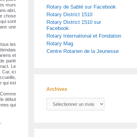
les murs
Rotary de Sablé sur Facebook
ans-abri,
Rotary District 1510
que chose
 qui sont
Rotary District 1510 sur
dans une
Facebook
Rotary International et Fondation
Rotary Mag
 tous les
ttendais
Centre Rotarien de la Jeunesse
riens et
de parlé
ract. Le
Car, ici
cueille,
 qui est
Archives
u. Comme
 le début
Archives
nnes qui
.