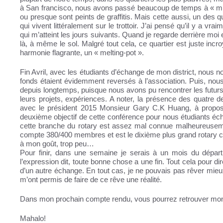
à San francisco, nous avons passé beaucoup de temps à « missi
ou presque sont peints de graffitis. Mais cette aussi, un des 
qui vivent littéralement sur le trottoir. J’ai pensé qu’il y a
qui m’atteint les jours suivants. Quand je regarde derrière moi 
là, à même le sol. Malgré tout cela, ce quartier est juste inc
harmonie flagrante, un « melting-pot ».
Fin Avril, avec les étudiants d’échange de mon district, nous n
fonds étaient évidemment reversés à l’association. Puis, nous 
depuis longtemps, puisque nous avons pu rencontrer les futurs 
leurs projets, expériences. A noter, la présence des quatre d
avec le président 2015 Monsieur Gary C.K Huang, à propos 
deuxième objectif de cette conférence pour nous étudiants écha
cette branche du rotary est assez mal connue malheureusemen
compte 380/400 membres et est le dixième plus grand rotary c
à mon goût, trop peu…
Pour finir, dans une semaine je serais à un mois du départ
l’expression dit, toute bonne chose a une fin. Tout cela pour di
d’un autre échange. En tout cas, je ne pouvais pas rêver mie
m’ont permis de faire de ce rêve une réalité.
Dans mon prochain compte rendu, vous pourrez retrouver mon 
Mahalo!