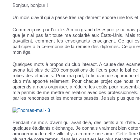
Bonjour, bonjour !
Un mois d’avril qui a passé très rapidement encore une fois et 
Commençons par l’école. A mon grand désespoir je ne vais pa
que je n’ai pas fait toute ma scolarité aux États-Unis. Mais t
travaillent, comment les enseignants enseignent. Ce qui es
participer à la cérémonie de la remise des diplômes. Ce qui 
mon âge.
Quelques mots à propos du club interact. A cause des examen
avons fait plus de 200 compositions de fleurs pour le bal d
robes des étudiants. Pour ma part, la fin d’année approche et 
club m’a apporté tellement. Pour chaque projet que nous 
apprends a nous organiser, à réduire les coûts pour rassembler
m’a permis de me mettre en relation avec des professionnels.
par les rencontres et les moments passés. Je suis plus que m
Pendant ce mois d’avril qui avait déjà, des petits airs d’ét
quelques étudiants d’échange. Je connais vraiment bien cette v
amoureux » de cette ville, il y a comme une âme. Cette âme h
plupart de notre temps, dans les quartiers les plus pauvres, mai