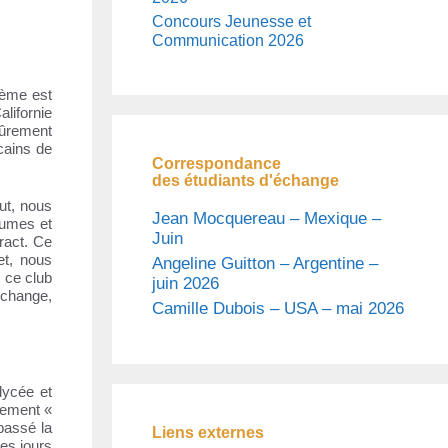
Concours Jeunesse et
Communication 2026
lème est
lifornie
sûrement
cains de
Correspondance
des étudiants d'échange
ut, nous
Jean Mocquereau – Mexique –
tumes et
Juin
ract. Ce
et, nous
Angeline Guitton – Argentine –
 ce club
juin 2026
échange,
Camille Dubois – USA – mai 2026
lycée et
ètement «
passé la
Liens externes
ces jours