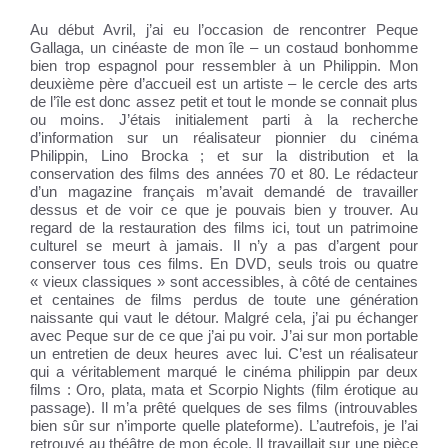
Au début Avril, j’ai eu l’occasion de rencontrer Peque
Gallaga, un cinéaste de mon île – un costaud bonhomme
bien trop espagnol pour ressembler à un Philippin. Mon
deuxième père d’accueil est un artiste – le cercle des arts
de l’île est donc assez petit et tout le monde se connait plus
ou moins. J’étais initialement parti à la recherche
d’information sur un réalisateur pionnier du cinéma
Philippin, Lino Brocka ; et sur la distribution et la
conservation des films des années 70 et 80. Le rédacteur
d’un magazine français m’avait demandé de travailler
dessus et de voir ce que je pouvais bien y trouver. Au
regard de la restauration des films ici, tout un patrimoine
culturel se meurt à jamais. Il n’y a pas d’argent pour
conserver tous ces films. En DVD, seuls trois ou quatre
« vieux classiques » sont accessibles, à côté de centaines
et centaines de films perdus de toute une génération
naissante qui vaut le détour. Malgré cela, j’ai pu échanger
avec Peque sur de ce que j’ai pu voir. J’ai sur mon portable
un entretien de deux heures avec lui. C’est un réalisateur
qui a véritablement marqué le cinéma philippin par deux
films : Oro, plata, mata et Scorpio Nights (film érotique au
passage). Il m’a prêté quelques de ses films (introuvables
bien sûr sur n’importe quelle plateforme). L’autrefois, je l’ai
retrouvé au théâtre de mon école. Il travaillait sur une pièce