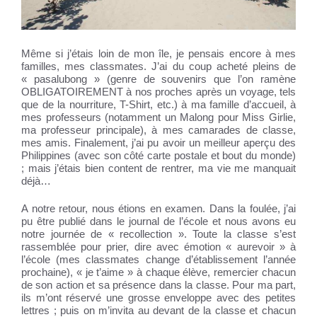
Même si j’étais loin de mon île, je pensais encore à mes
familles, mes classmates. J’ai du coup acheté pleins de
« pasalubong » (genre de souvenirs que l’on ramène
OBLIGATOIREMENT à nos proches après un voyage, tels
que de la nourriture, T-Shirt, etc.) à ma famille d’accueil, à
mes professeurs (notamment un Malong pour Miss Girlie,
ma professeur principale), à mes camarades de classe,
mes amis. Finalement, j’ai pu avoir un meilleur aperçu des
Philippines (avec son côté carte postale et bout du monde)
; mais j’étais bien content de rentrer, ma vie me manquait
déjà…
A notre retour, nous étions en examen. Dans la foulée, j’ai
pu être publié dans le journal de l’école et nous avons eu
notre journée de « recollection ». Toute la classe s’est
rassemblée pour prier, dire avec émotion « aurevoir » à
l’école (mes classmates change d’établissement l’année
prochaine), « je t’aime » à chaque élève, remercier chacun
de son action et sa présence dans la classe. Pour ma part,
ils m’ont réservé une grosse enveloppe avec des petites
lettres ; puis on m’invita au devant de la classe et chacun