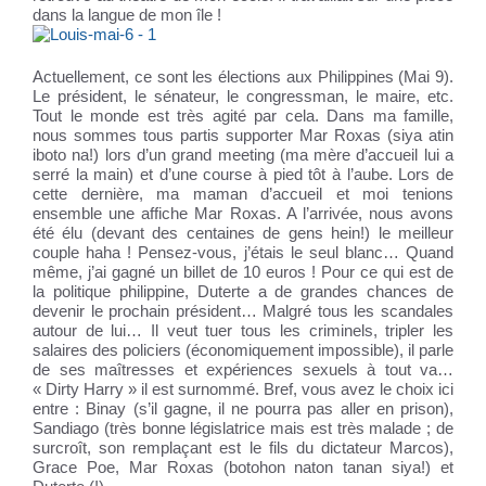
dans la langue de mon île !
Actuellement, ce sont les élections aux Philippines (Mai 9).
Le président, le sénateur, le congressman, le maire, etc.
Tout le monde est très agité par cela. Dans ma famille,
nous sommes tous partis supporter Mar Roxas (siya atin
iboto na!) lors d’un grand meeting (ma mère d’accueil lui a
serré la main) et d’une course à pied tôt à l’aube. Lors de
cette dernière, ma maman d’accueil et moi tenions
ensemble une affiche Mar Roxas. A l’arrivée, nous avons
été élu (devant des centaines de gens hein!) le meilleur
couple haha ! Pensez-vous, j’étais le seul blanc… Quand
même, j’ai gagné un billet de 10 euros ! Pour ce qui est de
la politique philippine, Duterte a de grandes chances de
devenir le prochain président… Malgré tous les scandales
autour de lui… Il veut tuer tous les criminels, tripler les
salaires des policiers (économiquement impossible), il parle
de ses maîtresses et expériences sexuels à tout va…
« Dirty Harry » il est surnommé. Bref, vous avez le choix ici
entre : Binay (s’il gagne, il ne pourra pas aller en prison),
Sandiago (très bonne législatrice mais est très malade ; de
surcroît, son remplaçant est le fils du dictateur Marcos),
Grace Poe, Mar Roxas (botohon naton tanan siya!) et