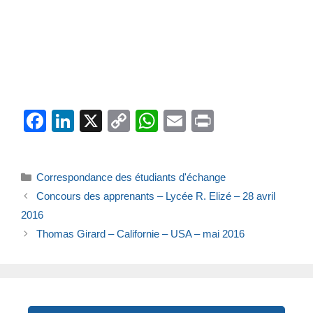
F
Li
X
C
W
E
Pr
a
n
o
h
m
in
c
k
p
at
ail
t
Catégories
Correspondance des étudiants d'échange
e
e
y
s
Concours des apprenants – Lycée R. Elizé – 28 avril
b
dI
Li
A
2016
o
n
n
p
Thomas Girard – Californie – USA – mai 2016
o
k
p
k