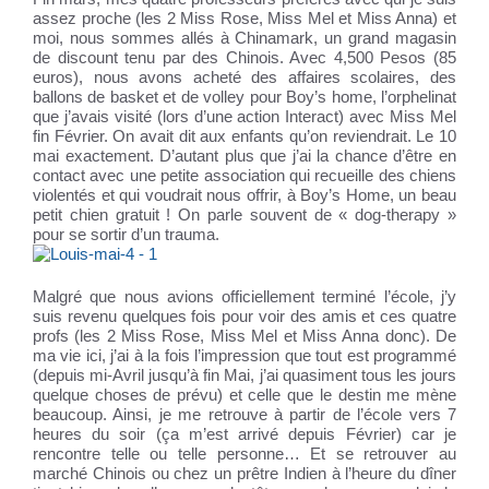
assez proche (les 2 Miss Rose, Miss Mel et Miss Anna) et
moi, nous sommes allés à Chinamark, un grand magasin
de discount tenu par des Chinois. Avec 4,500 Pesos (85
euros), nous avons acheté des affaires scolaires, des
ballons de basket et de volley pour Boy’s home, l’orphelinat
que j’avais visité (lors d’une action Interact) avec Miss Mel
fin Février. On avait dit aux enfants qu’on reviendrait. Le 10
mai exactement. D’autant plus que j’ai la chance d’être en
contact avec une petite association qui recueille des chiens
violentés et qui voudrait nous offrir, à Boy’s Home, un beau
petit chien gratuit ! On parle souvent de « dog-therapy »
pour se sortir d’un trauma.
Malgré que nous avions officiellement terminé l’école, j’y
suis revenu quelques fois pour voir des amis et ces quatre
profs (les 2 Miss Rose, Miss Mel et Miss Anna donc). De
ma vie ici, j’ai à la fois l’impression que tout est programmé
(depuis mi-Avril jusqu’à fin Mai, j’ai quasiment tous les jours
quelque choses de prévu) et celle que le destin me mène
beaucoup. Ainsi, je me retrouve à partir de l’école vers 7
heures du soir (ça m’est arrivé depuis Février) car je
rencontre telle ou telle personne… Et se retrouver au
marché Chinois ou chez un prêtre Indien à l’heure du dîner