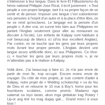
s’intéresser à leur langue. Dans le livre El Filibusterismo du
héros national Philippin Jose Rizal, il écrit justement : « Tout
peuple a son propre langage, tant il a sa propre façon de se
sentir et de penser. Imposer une langue c’est subordonner
ses pensées à l’esprit d’un autre et à la place d’être libre, on
ne se rend qu’esclaves. Le langage est la pensée d’un
peuple ». A dire vrai, on survie très bien aux Philippines en
parlant l’Anglais seulement (pour aller au restaurant ou
discuter à l’école). Les enfants de Kalipay sont habitués à
voir beaucoup de blancs ici (d’où leur excellent Anglais).
Par contre, on ne touche que les gens par leurs propres
mots livrant leur propre pensée. L’Anglais devient une
langue assez artificielle donc, ici aux Philippines. Ce rêve-
ci, « toucher les gens par leurs propres mots », je ne
m’attendais pas à le réaliser à Kalipay.
Voilà donc. J’ai beaucoup à faire ici. Je n’ai pas envie de
partir de mon île, trop occupé. Encore moins envie de
voyager. Du côté de mes projets, je suis content d’aider à
Kalipay, notre projet de « Welding scholarship » va du feu
de Dieu et on retourne le 10 mai à Boy’s home pour les
fournitures scolaires, comme promis. Madamo nga
salamat sa inyo tanan, akon mga ginitakan kag Rotary !
Lip-ot ang tinir ko mag dugay gali… Grand merci à vous
tous !