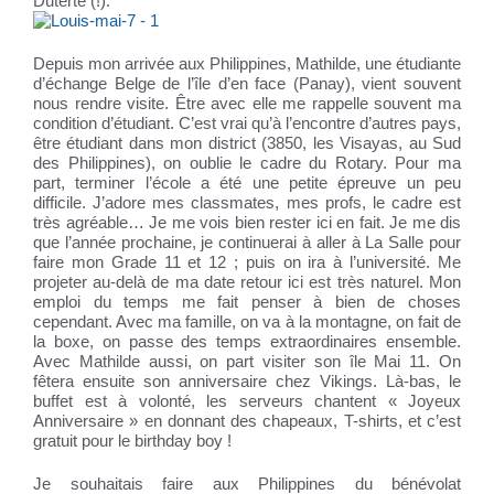
Duterte (!).
Depuis mon arrivée aux Philippines, Mathilde, une étudiante
d’échange Belge de l’île d’en face (Panay), vient souvent
nous rendre visite. Être avec elle me rappelle souvent ma
condition d’étudiant. C’est vrai qu’à l’encontre d’autres pays,
être étudiant dans mon district (3850, les Visayas, au Sud
des Philippines), on oublie le cadre du Rotary. Pour ma
part, terminer l’école a été une petite épreuve un peu
difficile. J’adore mes classmates, mes profs, le cadre est
très agréable… Je me vois bien rester ici en fait. Je me dis
que l’année prochaine, je continuerai à aller à La Salle pour
faire mon Grade 11 et 12 ; puis on ira à l’université. Me
projeter au-delà de ma date retour ici est très naturel. Mon
emploi du temps me fait penser à bien de choses
cependant. Avec ma famille, on va à la montagne, on fait de
la boxe, on passe des temps extraordinaires ensemble.
Avec Mathilde aussi, on part visiter son île Mai 11. On
fêtera ensuite son anniversaire chez Vikings. Là-bas, le
buffet est à volonté, les serveurs chantent « Joyeux
Anniversaire » en donnant des chapeaux, T-shirts, et c’est
gratuit pour le birthday boy !
Je souhaitais faire aux Philippines du bénévolat