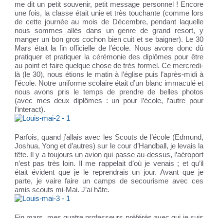
me dit un petit souvenir, petit message personnel ! Encore
une fois, la classe était unie et très touchante (comme lors
de cette journée au mois de Décembre, pendant laquelle
nous sommes allés dans un genre de grand resort, y
manger un bon gros cochon bien cuit et se baigner). Le 30
Mars était la fin officielle de l’école. Nous avons donc dû
pratiquer et pratiquer la cérémonie des diplômes pour être
au point et faire quelque chose de très formel. Ce mercredi-
là (le 30), nous étions le matin à l’église puis l’après-midi à
l’école. Notre uniforme scolaire était d’un blanc immaculé et
nous avons pris le temps de prendre de belles photos
(avec mes deux diplômes : un pour l’école, l’autre pour
l’interact).
Parfois, quand j’allais avec les Scouts de l’école (Edmund,
Joshua, Yong et d’autres) sur le cour d’Handball, je levais la
tête. Il y a toujours un avion qui passe au-dessus, l’aéroport
n’est pas très loin. Il me rappelait d’où je venais ; et qu’il
était évident que je le reprendrais un jour. Avant que je
parte, je vaire faire un camps de secourisme avec ces
amis scouts mi-Mai. J’ai hâte.
Fin mars, mes quatre professeurs préférés avec qui je suis