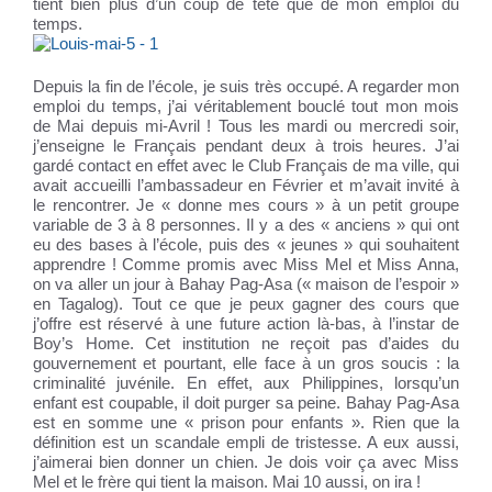
tient bien plus d’un coup de tête que de mon emploi du
temps.
Depuis la fin de l’école, je suis très occupé. A regarder mon
emploi du temps, j’ai véritablement bouclé tout mon mois
de Mai depuis mi-Avril ! Tous les mardi ou mercredi soir,
j’enseigne le Français pendant deux à trois heures. J’ai
gardé contact en effet avec le Club Français de ma ville, qui
avait accueilli l’ambassadeur en Février et m’avait invité à
le rencontrer. Je « donne mes cours » à un petit groupe
variable de 3 à 8 personnes. Il y a des « anciens » qui ont
eu des bases à l’école, puis des « jeunes » qui souhaitent
apprendre ! Comme promis avec Miss Mel et Miss Anna,
on va aller un jour à Bahay Pag-Asa (« maison de l’espoir »
en Tagalog). Tout ce que je peux gagner des cours que
j’offre est réservé à une future action là-bas, à l’instar de
Boy’s Home. Cet institution ne reçoit pas d’aides du
gouvernement et pourtant, elle face à un gros soucis : la
criminalité juvénile. En effet, aux Philippines, lorsqu’un
enfant est coupable, il doit purger sa peine. Bahay Pag-Asa
est en somme une « prison pour enfants ». Rien que la
définition est un scandale empli de tristesse. A eux aussi,
j’aimerai bien donner un chien. Je dois voir ça avec Miss
Mel et le frère qui tient la maison. Mai 10 aussi, on ira !