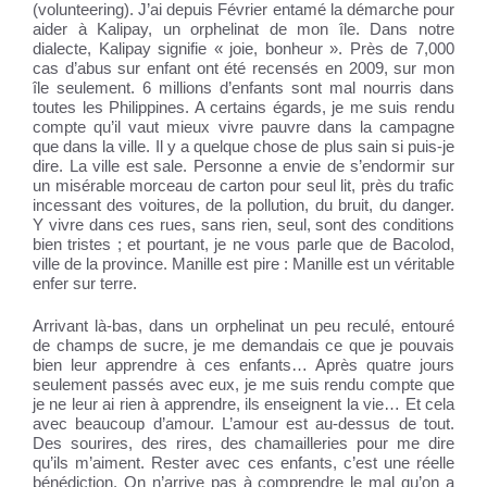
(volunteering). J’ai depuis Février entamé la démarche pour
aider à Kalipay, un orphelinat de mon île. Dans notre
dialecte, Kalipay signifie « joie, bonheur ». Près de 7,000
cas d’abus sur enfant ont été recensés en 2009, sur mon
île seulement. 6 millions d’enfants sont mal nourris dans
toutes les Philippines. A certains égards, je me suis rendu
compte qu’il vaut mieux vivre pauvre dans la campagne
que dans la ville. Il y a quelque chose de plus sain si puis-je
dire. La ville est sale. Personne a envie de s’endormir sur
un misérable morceau de carton pour seul lit, près du trafic
incessant des voitures, de la pollution, du bruit, du danger.
Y vivre dans ces rues, sans rien, seul, sont des conditions
bien tristes ; et pourtant, je ne vous parle que de Bacolod,
ville de la province. Manille est pire : Manille est un véritable
enfer sur terre.
Arrivant là-bas, dans un orphelinat un peu reculé, entouré
de champs de sucre, je me demandais ce que je pouvais
bien leur apprendre à ces enfants… Après quatre jours
seulement passés avec eux, je me suis rendu compte que
je ne leur ai rien à apprendre, ils enseignent la vie… Et cela
avec beaucoup d’amour. L’amour est au-dessus de tout.
Des sourires, des rires, des chamailleries pour me dire
qu’ils m’aiment. Rester avec ces enfants, c’est une réelle
bénédiction. On n’arrive pas à comprendre le mal qu’on a