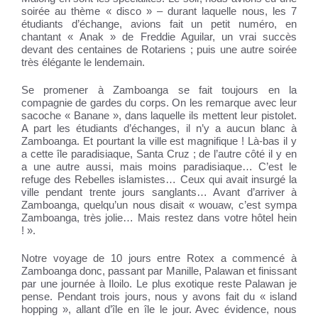
soirée au thème « disco » – durant laquelle nous, les 7
étudiants d’échange, avions fait un petit numéro, en
chantant « Anak » de Freddie Aguilar, un vrai succès
devant des centaines de Rotariens ; puis une autre soirée
très élégante le lendemain.
Se promener à Zamboanga se fait toujours en la
compagnie de gardes du corps. On les remarque avec leur
sacoche « Banane », dans laquelle ils mettent leur pistolet.
A part les étudiants d’échanges, il n’y a aucun blanc à
Zamboanga. Et pourtant la ville est magnifique ! Là-bas il y
a cette île paradisiaque, Santa Cruz ; de l’autre côté il y en
a une autre aussi, mais moins paradisiaque… C’est le
refuge des Rebelles islamistes… Ceux qui avait insurgé la
ville pendant trente jours sanglants… Avant d’arriver à
Zamboanga, quelqu’un nous disait « wouaw, c’est sympa
Zamboanga, très jolie… Mais restez dans votre hôtel hein
! ».
Notre voyage de 10 jours entre Rotex a commencé à
Zamboanga donc, passant par Manille, Palawan et finissant
par une journée à Iloilo. Le plus exotique reste Palawan je
pense. Pendant trois jours, nous y avons fait du « island
hopping », allant d’île en île le jour. Avec évidence, nous