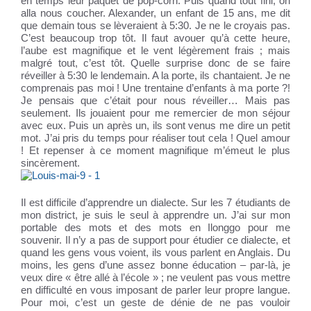
en temps leur paquet de pop-corn. Puis quand tout fini, on
alla nous coucher. Alexander, un enfant de 15 ans, me dit
que demain tous se lèveraient à 5:30. Je ne le croyais pas.
C’est beaucoup trop tôt. Il faut avouer qu’à cette heure,
l’aube est magnifique et le vent légèrement frais ; mais
malgré tout, c’est tôt. Quelle surprise donc de se faire
réveiller à 5:30 le lendemain. A la porte, ils chantaient. Je ne
comprenais pas moi ! Une trentaine d’enfants à ma porte ?!
Je pensais que c’était pour nous réveiller… Mais pas
seulement. Ils jouaient pour me remercier de mon séjour
avec eux. Puis un après un, ils sont venus me dire un petit
mot. J’ai pris du temps pour réaliser tout cela ! Quel amour
! Et repenser à ce moment magnifique m’émeut le plus
sincèrement.
Il est difficile d’apprendre un dialecte. Sur les 7 étudiants de
mon district, je suis le seul à apprendre un. J’ai sur mon
portable des mots et des mots en Ilonggo pour me
souvenir. Il n’y a pas de support pour étudier ce dialecte, et
quand les gens vous voient, ils vous parlent en Anglais. Du
moins, les gens d’une assez bonne éducation – par-là, je
veux dire « être allé à l’école » ; ne veulent pas vous mettre
en difficulté en vous imposant de parler leur propre langue.
Pour moi, c’est un geste de dénie de ne pas vouloir