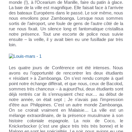
monde (!), à l’Ocearium de Manille, faire du patin à glace.
La baie de la ville est magnifique. Elle faisait face à l’arrivée
des bateaux Européens dans le passé. Le soir même, nous
nous envolions pour Zamboanga. Lorsque nous sommes
sortis de l’aéroport, une foule de gens de l’autre côté de la
rue nous fixait. Un silence long et fantomatique cristallisa
notre présence. Tout une escorte de police nous suivie
ensuite – la veille, il y avait bien eu une fusillade par très
loin.
Les quatre jours de Conférence ont été intenses. Nous
avons eu l’opportunité de rencontrer les deux étudiants
« résidant » à Zamboanga. On s’est rendu compte à quel
point notre échange différait, et que nous, ceux de Bacolod,
sommes très chanceux – à aujourd’hui, deux étudiants sont
déjà rentrés car ils s’ennuyaient chez eux… au début de
notre année, on était sept ; Je n’avais pas l’impression
d’être aux Philippines. C’est un autre monde Zamboanga.
On se croirait vraiment en Malaisie… La ville est un
mélange extraordinaire, de la présence musulmane à son
histoire coloniale espagnole. La noix de Coco, le
Knickerbocker (c’est une glace très très très bonne) et le
Malong en sont les spécialités. Le soir, nous avions eu une