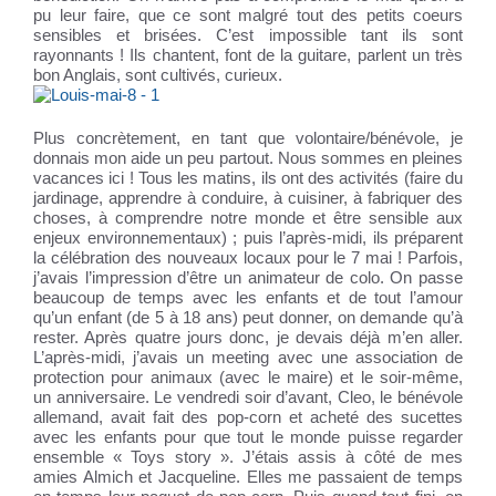
pu leur faire, que ce sont malgré tout des petits coeurs
sensibles et brisées. C’est impossible tant ils sont
rayonnants ! Ils chantent, font de la guitare, parlent un très
bon Anglais, sont cultivés, curieux.
Plus concrètement, en tant que volontaire/bénévole, je
donnais mon aide un peu partout. Nous sommes en pleines
vacances ici ! Tous les matins, ils ont des activités (faire du
jardinage, apprendre à conduire, à cuisiner, à fabriquer des
choses, à comprendre notre monde et être sensible aux
enjeux environnementaux) ; puis l’après-midi, ils préparent
la célébration des nouveaux locaux pour le 7 mai ! Parfois,
j’avais l’impression d’être un animateur de colo. On passe
beaucoup de temps avec les enfants et de tout l’amour
qu’un enfant (de 5 à 18 ans) peut donner, on demande qu’à
rester. Après quatre jours donc, je devais déjà m’en aller.
L’après-midi, j’avais un meeting avec une association de
protection pour animaux (avec le maire) et le soir-même,
un anniversaire. Le vendredi soir d’avant, Cleo, le bénévole
allemand, avait fait des pop-corn et acheté des sucettes
avec les enfants pour que tout le monde puisse regarder
ensemble « Toys story ». J’étais assis à côté de mes
amies Almich et Jacqueline. Elles me passaient de temps