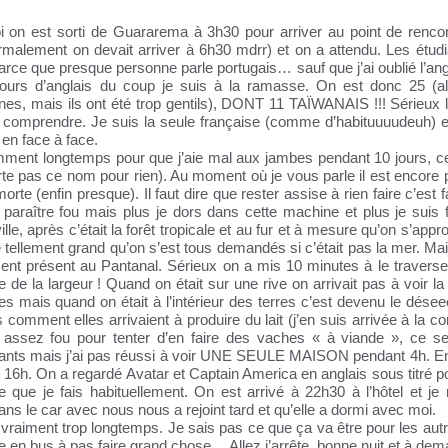
on est sorti de Guararema à 3h30 pour arriver au point de renco
rmalement on devait arriver à 6h30 mdrr) et on a attendu. Les étudi
ce que presque personne parle portugais… sauf que j’ai oublié l’ang
 cours d’anglais du coup je suis à la ramasse. On est donc 25 (a
es, mais ils ont été trop gentils), DONT 11 TAÏWANAIS !!! Sérieux l
ien comprendre. Je suis la seule française (comme d’habituuuudeuh) 
en face à face.
ment longtemps pour que j’aie mal aux jambes pendant 10 jours, ce
rte pas ce nom pour rien). Au moment où je vous parle il est encore p
te (enfin presque). Il faut dire que rester assise à rien faire c’est f
araître fou mais plus je dors dans cette machine et plus je suis f
, après c’était la forêt tropicale et au fur et à mesure qu’on s’appr
 tellement grand qu’on s’est tous demandés si c’était pas la mer. Mai
ement présent au Pantanal. Sérieux on a mis 10 minutes à le traverse
le de la largeur ! Quand on était sur une rive on arrivait pas à voir la
res mais quand on était à l’intérieur des terres c’est devenu le déseee
omment elles arrivaient à produire du lait (j’en suis arrivée à la co
 assez fou pour tenter d’en faire des vaches « à viande », ce se
nants mais j’ai pas réussi à voir UNE SEULE MAISON pendant 4h. Enf
6h. On a regardé Avatar et Captain America en anglais sous titré po
que je fais habituellement. On est arrivé à 22h30 à l’hôtel et je
ns le car avec nous nous a rejoint tard et qu’elle a dormi avec moi.
r vraiment trop longtemps. Je sais pas ce que ça va être pour les aut
ée en bus à pas faire grand chose… Allez j’arrête, bonne nuit et à dema