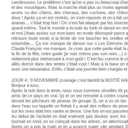
cambrousse. Le problème c’est qu’on a pas vu beaucoup d’ani
et des moustiques. Mais la marche était plus ou moins agréa
avons vu des chiens, des chevaux, des cochons, des chèvres,
doux ! Après ça on est rentrés, on s’est reposés et on a fait
ananas… c’était trop bon ! On s’est fait attaqué par les insecte
quand même. Tout le monde a écouté du funk et dansé en remu
et moi j’étais assise sur mon banc en mode désespoir parce qu
retrouve toute seule à la limite de me boucher les oreilles
ensemble… Ça me manque de danser sur « Les Démons de Mi
Claude François me manque. Je crois que cette partie était l
la fin de la fête, notre guide (je sais même pas son nom…) a v
nettement plus intéressant à mon goût ! C’est fou comme le ci
allés dormir dans des tentes c’était cool ! Mais à la base on ét
avec une taïwanaise. Enfin, c’était une journée bien chargée e
JOUR 4 : 9 NOVEMBRE (courage c’est bientôt la MOITIÉ kkk
Bonjour à tous,
Après la nuit dans la tente, nous nous sommes réveillés tôt po
amis de ce pays en vrai :’p) et on est remonté à contre cour
devant les pêcheurs de piranas (le groupe 3), on a vu un tas 
dans l’eau sur laquelle on flottait il y avait des milliers de pir
sur les rives était très variée et dense. Une fois on est pas
Au début de l’activité on était vraiment pas douées avec les
tournait en rond, on se coinçait dans les arbres, on atterrissa
Après on a pris la main et on a avancé super vite pendant 1