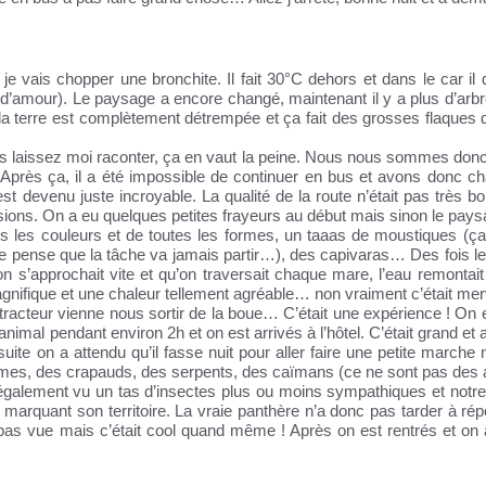
je vais chopper une bronchite. Il fait 30°C dehors et dans le car il d
ire d’amour). Le paysage a encore changé, maintenant il y a plus d’arb
 terre est complètement détrempée et ça fait des grosses flaques 
 laissez moi raconter, ça en vaut la peine. Nous nous sommes donc
Après ça, il a été impossible de continuer en bus et avons donc c
est devenu juste incroyable. La qualité de la route n’était pas très 
nsions. On a eu quelques petites frayeurs au début mais sinon le pays
 les couleurs et de toutes les formes, un taaas de moustiques (ça 
 je pense que la tâche va jamais partir…), des capivaras… Des fois l
n s’approchait vite et qu’on traversait chaque mare, l’eau remontait
magnifique et une chaleur tellement agréable… non vraiment c’était mer
 tracteur vienne nous sortir de la boue… C’était une expérience ! On 
 animal pendant environ 2h et on est arrivés à l’hôtel. C’était grand et 
uite on a attendu qu’il fasse nuit pour aller faire une petite marche
mes, des crapauds, des serpents, des caïmans (ce ne sont pas des a
 également vu un tas d’insectes plus ou moins sympathiques et notre
e marquant son territoire. La vraie panthère n’a donc pas tarder à ré
pas vue mais c’était cool quand même ! Après on est rentrés et on 