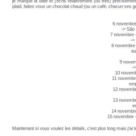
je marque la date et j’écris relativement (ou très) préciséme
plaid, faites vous un chocolat chaud (ou un café, chacun ses goû
6 novembre
-> São
7 novembre 
->
8 novembre 
au
9 novem
->
10 novembr
11 novembre 
ser
12 novembre 
13 novembr
e
14 novembr
15 novembre 
Maintenant si vous voulez les détails, c’est plus long mais j’ai 