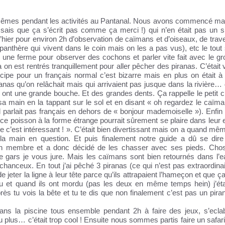
êmes pendant les activités au Pantanal. Nous avons commencé ma
 sais que ça s’écrit pas comme ça merci !) qui n’en était pas un s’
hier pour environ 2h d’observation de caïmans et d’oiseaux, de trav
 panthère qui vivent dans le coin mais on les a pas vus), etc le tout
s une ferme pour observer des cochons et parler vite fait avec le gr
a on est rentrés tranquillement pour aller pêcher des piranas. C’était
cipe pour un français normal c’est bizarre mais en plus on était 
ranas qu’on relâchait mais qui arrivaient pas jusque dans la rivière…
s ont une grande bouche. Et des grandes dents. Ça rappelle le petit 
sa main en la tappant sur le sol et en disant « oh regardez le caïm
 parlait pas français en dehors de « bonjour mademoiselle »). Enfin b
ce poisson à la forme étrange pourrait sûrement se plaire dans leur
 c’est intéressant ! ». C’était bien divertissant mais on a quand mêm
a main en question. Et puis finalement notre guide a dû se dir
on membre et a donc décidé de les chasser avec ses pieds. Cho
e gars je vous jure. Mais les caïmans sont bien retournés dans l’e
hanceux. En tout j’ai pêché 3 piranas (ce qui n’est pas extraordinai
 jeter la ligne à leur tête parce qu’ils attrapaient l’hameçon et que ç
au et quand ils ont mordu (pas les deux en même temps hein) j’éta
ès tu vois la bête et tu te dis que non finalement c’est pas un piran
 la piscine tous ensemble pendant 2h à faire des jeux, s’ecla
plus… c’était trop cool ! Ensuite nous sommes partis faire un safari