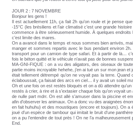
JOUR 2 : 7 NOVEMBRE
Bonjour les gens !
Il est actuellement 11h, ça fait 2h qu’on roule et je pense que 
-15°C (les brésiliens et l’air climatisé c’est une grande histo
commence à être sérieusement humide. À quelques endroits la
c’est limite des mares.
On a avancé dans le temps et nous sommes bien arrivés, mais
manger et sommes repartis avec le bus pendant environ 2h. 
transport pour un camion de type safari. Et à partir de là… c’
fois le béton quitté et le véhicule n’avait pas de bonnes suspe
MA-GNI-FIQUE : on a vu des aligators, des oiseaux de toutes
partie moins incroyable hehehe, j’en ai tué un sur mon jean et
était tellement détrempé qu’on ne voyait pas la terre. Quand o
éclaboussait, ça faisait des arcs en ciel… il y avait un soleil 
Oh et une fois on est restés bloqués et on a dû attendre qu’un
restés à crier, à rire et à s’extasier chaque fois qu’on voyait un
de nulle part mdrr. On est allé s’amuser dans la piscine et ens
afin d’observer les animaux. On a donc vu des araignées énor
en fait huhuhu) et des moustiques (encore et toujours). On a
joué d’un espèce de tambour qui imitait le bruit d’une panthèr
on a pu l’entendre de tout près ! On ne l’a malheureusement 
End.