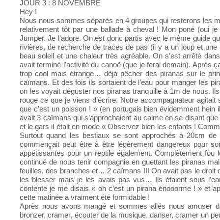
JOUR 3 : 8 NOVEMBRE
Hey !
Nous nous sommes séparés en 4 groupes qui resterons les m
relativement tôt par une ballade à cheval ! Mon poné (oui je
Jumper. Je l’adore. On est donc partis avec le même guide qu’
rivières, de recherche de traces de pas (il y a un loup et une
beau soleil et une chaleur très agréable. On s’est arrêté dan
avait terminé l’activité du canoë (que je ferai demain). Après ç
trop cool mais étrange… déjà pêcher des piranas sur le prin
caïmans. Et des fois ils sortaient de l’eau pour manger les pi
on les voyait déguster nos piranas tranquille à 1m de nous. Il
rouge ce que je viens d’écrire. Notre accompagnateur agitait 
que c’est un poisson ! » (en portugais bien évidemment hein il
avait 3 caïmans qui s’approchaient au calme en se disant que 
et le gars il était en mode « Observez bien les enfants ! Comme
Surtout quand les bestiaux se sont approchés à 20cm de l
commençait peut être à être légèrement dangereux pour s
appétissantes pour un reptile également. Complètement fou l
continué de nous tenir compagnie en guettant les piranas malc
feuilles, des branches et… 2 caïmans !!! On avait pas le droit de
les blesser mais je les avais pas vus… Ils étaient sous l’e
contente je me disais « oh c’est un pirana énooorme ! » et apr
cette matinée a vraiment été formidable !
Après nous avons mangé et sommes allés nous amuser dans
bronzer, cramer, écouter de la musique, danser, cramer un peu 