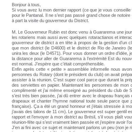
Bonjour à tous,
Si vous avez lu mon dernier rapport (ce que je vous conseille 
pour le Pantanal. Il ne s’est pas passé grand chose de notoire
à part la visite du gouverneur du District.
M. Le Gouverneur Rubin est donc venu à Guararema une journ
les rotariens mais aussi avec quelques rotaractianos et interac
gouverneur de district a en tête à propos de la gestion d’un c
que mon district (le D4600) et le district de Rio de Janeiro (l
unira les deux (le D4571). Pour vous donner un ordre d’idée, je
la distance pour aller de Guararema à l’extrémité Est du nouve
est normal. J’espère que c’était compréhensible.
Enfin après cette « petite » assemblée informelle nous avons
personnes du Rotary (dont le président du club) on avait préparé l
assister à la réunion. C’est super cool parce que durant la prép
des serviettes en papier. Maintenant les personnes de mon 
complimenté et j’ai même enseigné au président du club de San
s’est très bien passée, j’ai dû entrer avec le drapeau françai
drapeaux et chanter l’hymne national toute seule parce que 
française). Ça a été un grand honneur et j’étais stressée à mo
j’avais des talons de 11 cm). Le gouverneur est super gentil es
rapport et l’envoyer à mon district au Brésil, s’il vous plaît v
réunion-fête qui s’est vraiment bien passée et j’espère avoir l’o
J’en ai fini avec ce sujet et maintenant parlons un peu (non j