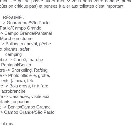
nt tout ce qui se passe.
Alors mettez vous dans votre canapé, pren
ts on critique pas) et pensez à aller aux toilettes c’est important.
RÉSUMÉ :
 -> Guararema/São Paulo
 Paulo/Campo Grande
-> Campo Grande/Pantanal
 Marche nocturne
-> Ballade à cheval, pêche
x piranas, safari,
camping
bre -> Canoë, marche
 Pantanal/Bonito
e -> Snorkeling, Rafting
-> Photo officielle, grotte,
pents (Jiboia), fête
-> Boia cross, tir à l’arc,
acrobranche
e -> Cascades, visite aux
nfants, aquarium
e -> Bonito/Campo Grande
-> Campo Grande/São Paulo
tout mis :