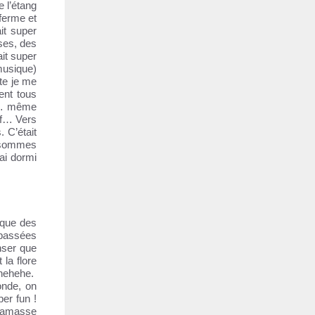
 l’étang
ferme et
it super
ses, des
ait super
musique)
te je me
ent tous
ut… même
ef… Vers
. C’était
s sommes
’ai dormi
 que des
 passées
nser que
 la flore
 hehehe.
onde, on
per fun !
 ramasse