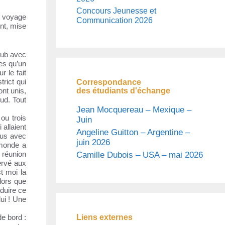
Concours Jeunesse et
n voyage
Communication 2026
nt, mise
lub avec
les qu’un
 le fait
trict qui
Correspondance
des étudiants d'échange
ont unis,
ud. Tout
Jean Mocquereau – Mexique –
ou trois
Juin
 allaient
Angeline Guitton – Argentine –
otus avec
juin 2026
 monde a
 réunion
Camille Dubois – USA – mai 2026
servé aux
t moi la
alors que
aduire ce
lui ! Une
Liens externes
de bord :