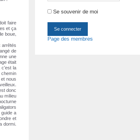
Se souvenir de moi
oit faire
res et ça
de boue,
Page des membres
 arrêtés
hangé de
bonne une
age était
c’est la
e chemin
 et nous
veilleux.
est donc
au milieu
 nocturne
ligators
 guide a
pondre et
a dormi.