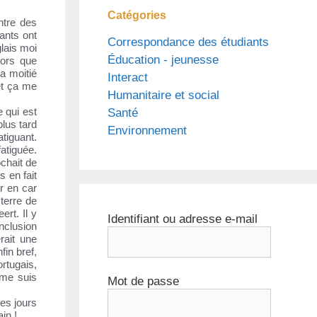
Catégories
ntre des
ants ont
Correspondance des étudiants
lais moi
Éducation - jeunesse
lors que
a moitié
Interact
et ça me
Humanitaire et social
 qui est
Santé
lus tard
Environnement
atiguant.
atiguée.
ochait de
s en fait
r en car
 terre de
ert. Il y
Identifiant ou adresse e-mail
nclusion
rait une
in bref,
rtugais,
 me suis
Mot de passe
res jours
in !