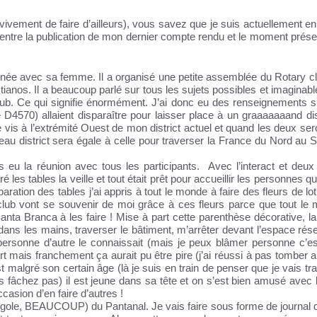
vivement de faire d’ailleurs), vous savez que je suis actuellement e
 entre la publication de mon dernier compte rendu et le moment prése
ée avec sa femme. Il a organisé une petite assemblée du Rotary c
tianos. Il a beaucoup parlé sur tous les sujets possibles et imaginab
lub. Ce qui signifie énormément. J’ai donc eu des renseignements sur
e D4570) allaient disparaître pour laisser place à un graaaaaaand dis
 vis à l’extrémité Ouest de mon district actuel et quand les deux ser
au district sera égale à celle pour traverser la France du Nord au S
 eu la réunion avec tous les participants. Avec l’interact et deux 
es tables la veille et tout était prêt pour accueillir les personnes qui
aration des tables j’ai appris à tout le monde à faire des fleurs de l
club vont se souvenir de moi grâce à ces fleurs parce que tout le
ta Branca à les faire ! Mise à part cette parenthèse décorative, la
s dans les mains, traverser le bâtiment, m’arrêter devant l’espace ré
personne d’autre le connaissait (mais je peux blâmer personne c’es
rt mais franchement ça aurait pu être pire (j’ai réussi à pas tomber 
t malgré son certain âge (là je suis en train de penser que je vais tr
ous fâchez pas) il est jeune dans sa tête et on s’est bien amusé avec 
ccasion d’en faire d’autres !
e rigole, BEAUCOUP) du Pantanal. Je vais faire sous forme de journal 