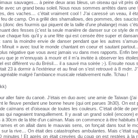
maux sauvages… à peine deux aras bleus, un oiseau qui vit près de
ble avec un grand beau soleil. Nous nous sommes arrêtés dans une 
 des vaches… c’était vraiment cool ! J’ai caressé un veau, il éta
 un feu de camp. On a grillé des shamallows, des pommes, des saucis
s (donc des fourmis qui piquent de la taille d’une phalange) mais c’ét
ant des fesses (c’est la seule manière de danser sur ce style de 
e chaque fois qu’il y a une fête qui est censée être super et dansan
 et sans la moindre envie de danser pendant que les autres s’amus
nuit » avec tout le monde chantant en coeur et sautant parto
a plus négative que vous avez jamais vu dans mes rapports. Enfin br
u que je m’ennuyais à mourir et il m’a invitée à observer les étoiles
el est différent vu du Brésil… il a sauvé ma soirée ;-). Ensuite nou
ait 23 à dormir à l’extérieur et au final on s’est retrouvé à 8 mdrr. J
t agréable malgré l’ambiance musicale relativement nulle. Tchau !
kk)
ur aller faire du canoë. J’étais en duo avec une amie de Taïwan (j’ai
ant le fleuve pendant une bonne heure (qui ont parues 3h30). On est
de caïmans et d’oiseaux de toutes les couleurs. C’était drôle de pe
anas qui nageaient tranquillement. Il y avait un grand soleil (encoore) et
sées à 30cm de la tête d’un caïman. Mais on commence à être habitués
 rames et on allait dans le mauvais sens, on fonçait dans tout le m
it sur la rive… On était des catastrophes ambulantes. Mais c’était su
0 minutes ! Et après on était crevées du coup on est restées à la