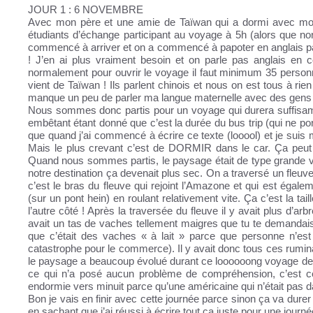
JOUR 1 : 6 NOVEMBRE
Avec mon père et une amie de Taïwan qui a dormi avec moi 
étudiants d’échange participant au voyage à 5h (alors que no
commencé à arriver et on a commencé à papoter en anglais par
! J’en ai plus vraiment besoin et on parle pas anglais en
normalement pour ouvrir le voyage il faut minimum 35 personn
vient de Taïwan ! Ils parlent chinois et nous on est tous à r
manque un peu de parler ma langue maternelle avec des gens 
Nous sommes donc partis pour un voyage qui durera suffisam
embêtant étant donné que c’est la durée du bus trip (qui ne po
que quand j’ai commencé à écrire ce texte (looool) et je suis mor
Mais le plus crevant c’est de DORMIR dans le car. Ça peut p
Quand nous sommes partis, le paysage était de type grande ville
notre destination ça devenait plus sec. On a traversé un fleuve
c’est le bras du fleuve qui rejoint l’Amazone et qui est égal
(sur un pont hein) en roulant relativement vite. Ça c’est la tail
l’autre côté ! Après la traversée du fleuve il y avait plus d’arb
avait un tas de vaches tellement maigres que tu te demandais c
que c’était des vaches « à lait » parce que personne n’est
catastrophe pour le commerce). Il y avait donc tous ces rumi
le paysage a beaucoup évolué durant ce loooooong voyage de 1
ce qui n’a posé aucun problème de compréhension, c’est ce 
endormie vers minuit parce qu’une américaine qui n’était pas da
Bon je vais en finir avec cette journée parce sinon ça va dure
en sachant que j’ai réussi à écrire tout ça juste pour une journ