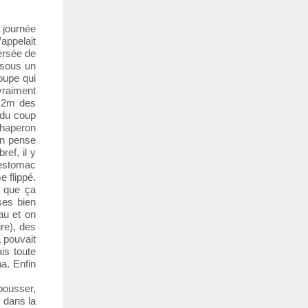
 journée
appelait
ersée de
 sous un
oupe qui
 vraiment
à 2m des
 du coup
chaperon
an pense
ref, il y
 estomac
e flippé.
e que ça
ses bien
au et on
re), des
a pouvait
is toute
a. Enfin
bousser,
 dans la