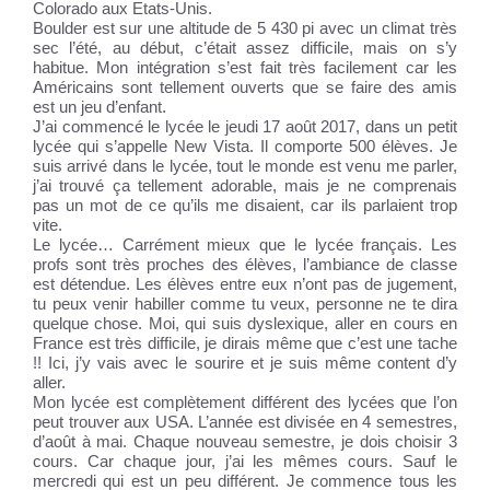
Colorado aux Etats-Unis.
Boulder est sur une altitude de 5 430 pi avec un climat très
sec l’été, au début, c’était assez difficile, mais on s’y
habitue. Mon intégration s’est fait très facilement car les
Américains sont tellement ouverts que se faire des amis
est un jeu d’enfant.
J’ai commencé le lycée le jeudi 17 août 2017, dans un petit
lycée qui s’appelle New Vista. Il comporte 500 élèves. Je
suis arrivé dans le lycée, tout le monde est venu me parler,
j’ai trouvé ça tellement adorable, mais je ne comprenais
pas un mot de ce qu’ils me disaient, car ils parlaient trop
vite.
Le lycée… Carrément mieux que le lycée français. Les
profs sont très proches des élèves, l’ambiance de classe
est détendue. Les élèves entre eux n’ont pas de jugement,
tu peux venir habiller comme tu veux, personne ne te dira
quelque chose. Moi, qui suis dyslexique, aller en cours en
France est très difficile, je dirais même que c’est une tache
!! Ici, j’y vais avec le sourire et je suis même content d’y
aller.
Mon lycée est complètement différent des lycées que l’on
peut trouver aux USA. L’année est divisée en 4 semestres,
d’août à mai. Chaque nouveau semestre, je dois choisir 3
cours. Car chaque jour, j’ai les mêmes cours. Sauf le
mercredi qui est un peu différent. Je commence tous les