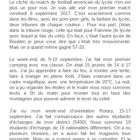
Le cliché du match de football américain du lycée n’en est
plus un pour moi. Je suis allé voir mon premier match
vendredi 8 septembre 2017. C’est exactement comme
dans les films, avec les pom-pom girls, la fanfare du lycée,
deux tribunes de chaque couleur… Pour ma part, j’étais
dans la tribune rouge, celle qui était pour Fairview (le lycée
avec lequel je fais du vélo). En face, c’était l’autre lycée de
Boulder, je peux vous dire que c’était très mouvementé.
Mais on a quand même gagné 57-20.
Le week-end du 9-10 septembre, j’ai fait mon premier
camping avec ma classe. On était 15 jeunes de 14 à 17
ans. J’ai pu apprendre à faire du feu, à monter une tente,
faire à manger en pleine forêt. J’étais vraiment dans un
cadre magnifique, avec une température de 20°C. La nuit,
on a pu regarder les étoiles et le matin nous nous sommes
levés à 5h du matin pour monter tout en haut des
montagnes pour pouvoir admirer le lever du soleil.
J’ai eu mon week-end d’orientation Rotary, 15-17
septembre. J’ai fait connaissance des autres étudiants
d’échanges de mon district (5450). Nous sommes 19
étudiants d’échange, de 16 nationalités différentes. On a eu
plusieurs réunions, on a aussi fait les magasins tous
ensemble. Mais on a surtout appris à se connaître. Et le