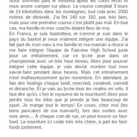
Nous sommes parti le vendredi après les cours 4H30 et
nous avons camper sur place. La course comptait 3 tours
de 14 kilomètres dans les montagnes, tout cela avec 2000
mètres de dénivelé. J’ai fini 140 sur 160, pas très bien,
mais pour une première course c’est plutôt pas mal. En tout
cas, ma famille et mes coachs étaient fiers de moi.
En France, je suis basketteur, et comme je suis dans le
pays du basket je veux vraiment intégrer une équipe. J’ai
fait part de mon vœu à ma famille et ma maman a réussi à
me faire intégrer l’équipe de Fairview High School juste
pour un entraînement, car ce lycée joue dans un
championnat avec un très haut niveau. Alors pour pouvoir
intégrer cette équipe, je vais devoir montrer tout mon
savoir-faire pendant deux heures. Mais cet entraînement
n’est malheureusement qu’en novembre. En attendant, je
fais des footings chaque lundi, mercredi, vendredi, samedi
et dimanche. Et je vais au lycée tous les matins en vélo. Il
faut dire qu’ici, c’est le royaume de la nourriture!! Alors pour
perdre tous les kilos que je prends je fais beaucoup de
sport. Je mange tout le temps! En cours, chez moi (les
bons pancakes de ma maman!!), lors des sorties avec
mes amis… À chaque coin de rue, on peut trouver un fast-
food. La nourriture ici coûte très très chère, à part les fast-
foods justement.