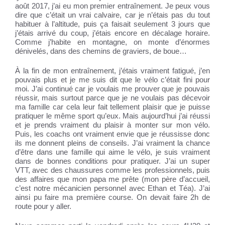
août 2017, j’ai eu mon premier entraînement. Je peux vous
dire que c’était un vrai calvaire, car je n’étais pas du tout
habituer à l’altitude, puis ça faisait seulement 3 jours que
j’étais arrivé du coup, j’étais encore en décalage horaire.
Comme j’habite en montagne, on monte d’énormes
dénivelés, dans des chemins de graviers, de boue…
À la fin de mon entraînement, j’étais vraiment fatigué, j’en
pouvais plus et je me suis dit que le vélo c’était fini pour
moi. J’ai continué car je voulais me prouver que je pouvais
réussir, mais surtout parce que je ne voulais pas décevoir
ma famille car cela leur fait tellement plaisir que je puisse
pratiquer le même sport qu’eux. Mais aujourd’hui j’ai réussi
et je prends vraiment du plaisir à monter sur mon vélo.
Puis, les coachs ont vraiment envie que je réussisse donc
ils me donnent pleins de conseils. J’ai vraiment la chance
d’être dans une famille qui aime le vélo, je suis vraiment
dans de bonnes conditions pour pratiquer. J’ai un super
VTT, avec des chaussures comme les professionnels, puis
des affaires que mon papa me prête (mon père d’accueil,
c’est notre mécanicien personnel avec Ethan et Téa). J’ai
ainsi pu faire ma première course. On devait faire 2h de
route pour y aller.