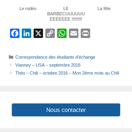
Le rodéo
LE
La fête
BARBECUUUUUU
EEEEEEE !!!!!!!!!
F
Li
X
C
W
E
Pr
a
n
o
h
m
in
c
k
p
at
ail
t
Catégories
Correspondance des étudiants d'échange
e
e
y
s
Vianney – USA – septembre 2016
b
dI
Li
A
Théo – Chili – octobre 2016 – Mon 2ème mois au Chili
o
n
n
p
o
k
p
k
Nous contacter