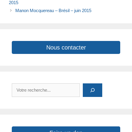
b
dI
Li
A
2015
o
n
n
p
Manon Mocquereau – Brésil – juin 2015
o
k
p
k
Nous contacter
Rechercher