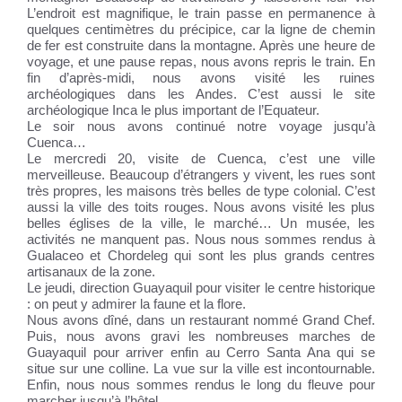
L’endroit est magnifique, le train passe en permanence à
quelques centimètres du précipice, car la ligne de chemin
de fer est construite dans la montagne. Après une heure de
voyage, et une pause repas, nous avons repris le train. En
fin d’après-midi, nous avons visité les ruines
archéologiques dans les Andes. C’est aussi le site
archéologique Inca le plus important de l’Equateur.
Le soir nous avons continué notre voyage jusqu’à
Cuenca…
Le mercredi 20, visite de Cuenca, c’est une ville
merveilleuse. Beaucoup d’étrangers y vivent, les rues sont
très propres, les maisons très belles de type colonial. C’est
aussi la ville des toits rouges. Nous avons visité les plus
belles églises de la ville, le marché… Un musée, les
activités ne manquent pas. Nous nous sommes rendus à
Gualaceo et Chordeleg qui sont les plus grands centres
artisanaux de la zone.
Le jeudi, direction Guayaquil pour visiter le centre historique
: on peut y admirer la faune et la flore.
Nous avons dîné, dans un restaurant nommé Grand Chef.
Puis, nous avons gravi les nombreuses marches de
Guayaquil pour arriver enfin au Cerro Santa Ana qui se
situe sur une colline. La vue sur la ville est incontournable.
Enfin, nous nous sommes rendus le long du fleuve pour
marcher jusqu’à l’hôtel.