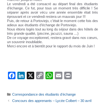
Le vendredi a été consacré au départ final des étudiants
d’échange. Ce fut, pour tous un moment très difficile ! Se
séparer après avoir vécu une année ensemble était très
éprouvant et ce vendredi restera un mauvais jour !!!
Puis, de retour à Portoviejo, c’était le moment cette fois des
adieux aux étudiants d’échange de Portoviejo.
Nous étions logés tout au long du séjour dans des hôtels de
très grande qualité, (piscine, jacuzzi, sauna …)
De ce voyage exceptionnel, restera gravé dans nos cœurs,
un souvenir inoubliable.
Merci encore et à bientôt pour le rapport du mois de Juin !
F
Li
X
C
W
E
Pr
a
n
o
h
m
in
c
k
p
at
ail
t
Catégories
Correspondance des étudiants d'échange
e
e
y
s
Concours des apprenants – Lycée Colbert – 30 avril