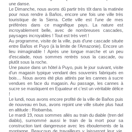
une danse.
Le Dimanche, nous avons dû partir très tôt dans la matinée
pour nous rendre à Baños, encore une fois une ville très
touristique de la Sierra. Cette ville est l’une de mes
préférées dans ce magnifique pays. La nature est
incroyablement belle, avec de nombreuses cascades,
paysages incroyables ! Tout est très vert !
Au programme, visite de la ville, puis d’une cascade située
entre Baños et Puyo (à la limite de l’Amazonie). Encore un
lieu inimaginable ! Après une longue marche et un peu
d’escalade, nous sommes rentrés sous la cascade, ou
plutôt sous la roche.
Une pause dans un hôtel à Puyo, puis le jour suivant, visite
d’un magasin typique vendant des souvenirs fabriqués en
bois… Nous avons été plus attirés par les cannes à sucre
vendues en face du magasin. Au passage, les cannes à
sucre se mastiquent en Equateur et c’est un véritable délice
!
Le lundi, nous avons encore profité de la ville de Baños puis
de nouveau en bus, avons rejoint une ville située plus haut
en altitude : Riobamba.
Le mardi 19, nous sommes allés au train du diable (tren del
diablo), surnommé aussi le train de la mort pour sa
construction tant dangereuse avec les éboulements de la
montagne. Beaucoup de travailleurs y laisseront leur vie.