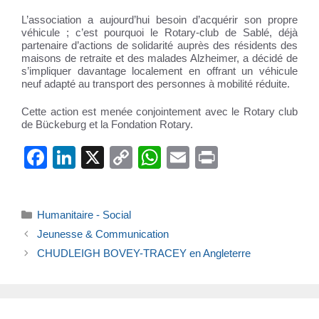
L’association a aujourd’hui besoin d’acquérir son propre
véhicule ; c’est pourquoi le Rotary-club de Sablé, déjà
partenaire d’actions de solidarité auprès des résidents des
maisons de retraite et des malades Alzheimer, a décidé de
s’impliquer davantage localement en offrant un véhicule
neuf adapté au transport des personnes à mobilité réduite.
Cette action est menée conjointement avec le Rotary club
de Bückeburg et la Fondation Rotary.
F
Li
X
C
W
E
Pr
a
n
o
h
m
in
c
k
p
at
ail
t
Catégories
Humanitaire - Social
e
e
y
s
Jeunesse & Communication
b
dI
Li
A
CHUDLEIGH BOVEY-TRACEY en Angleterre
o
n
n
p
o
k
p
k