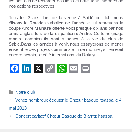
les ans afin de renforcer nos liens et nous tenir informés de
nos actions respectives.
Tous les 2 ans, lors de la venue à Sablé du club, nous
élisons le Rotarien sabolien de l’année et lui remettons la
coupe André Malhaire offerte voici presque dix ans par nos
amis anglais lors de la disparition d’André. Ce témoignage
montre combien ils sont attachés à la vie du club de
Sablé.
Dans les années à venir, nous essayerons de mener
ensemble des projets communs afin de montrer, s’il en était
encore besoin, le côté international du Rotary.
F
Li
X
C
W
E
Pr
a
n
o
h
m
in
c
k
p
at
ail
t
Catégories
Notre club
e
e
y
s
Venez nombreux écouter le Chœur basque Itsasoa le 4
b
dI
Li
A
mai 2013
o
n
n
p
Concert caritatif Chœur Basque de Biarritz Itsasoa
o
k
p