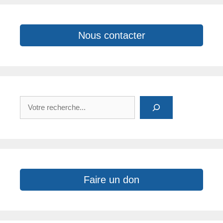
k
Nous contacter
Rechercher
Faire un don