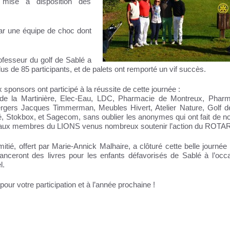
 mise à disposition des
par une équipe de choc dont
rofesseur du golf de Sablé a
lus de 85 participants, et de palets ont remporté un vif succès.
ponsors ont participé à la réussite de cette journée :
 de la Martinière, Elec-Eau, LDC, Pharmacie de Montreux, Phar
rgers Jacques Timmerman, Meubles Hivert, Atelier Nature, Golf d
lé, Stokbox, et Sagecom, sans oublier les anonymes qui ont fait de 
 aux membres du LIONS venus nombreux soutenir l’action du ROTA
mitié, offert par Marie-Annick Malhaire, a clôturé cette belle journée
nanceront des livres pour les enfants défavorisés de Sablé à l’occ
l.
pour votre participation et à l’année prochaine !