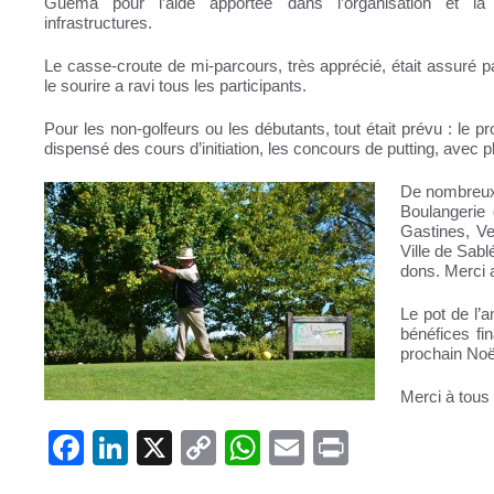
Guema pour l’aide apportée dans l’organisation et la
infrastructures.
Le casse-croute de mi-parcours, très apprécié, était assuré 
le sourire a ravi tous les participants.
Pour les non-golfeurs ou les débutants, tout était prévu : le p
dispensé des cours d’initiation, les concours de putting, avec p
De nombreux s
Boulangerie
Gastines, Ve
Ville de Sab
dons. Merci
Le pot de l’a
bénéfices fi
prochain Noë
Merci à tous 
F
Li
X
C
W
E
Pr
a
n
o
h
m
in