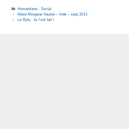
c
k
p
at
ail
t
Catégories
Humanitaire - Social
e
e
y
s
Marie-Morgane Vautier – Inde – sept 2013
Le Ryla : ils l’ont fait !
b
dI
Li
A
o
n
n
p
o
k
p
k