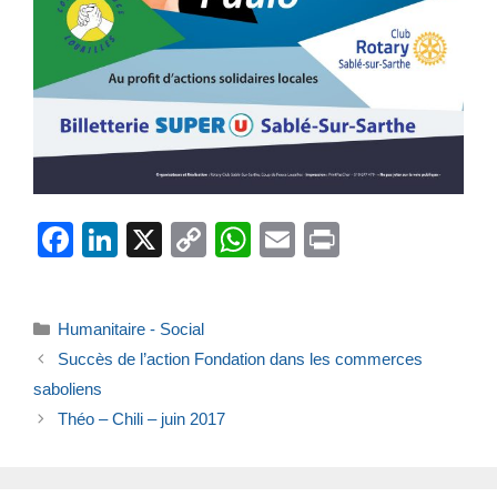
F
Li
X
C
W
E
Pr
a
n
o
h
m
in
c
k
p
at
ail
t
Catégories
Humanitaire - Social
e
e
y
s
Succès de l’action Fondation dans les commerces
b
dI
Li
A
saboliens
o
n
n
p
Théo – Chili – juin 2017
o
k
p
k