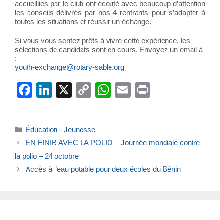
accueillies par le club ont écouté avec beaucoup d’attention
les conseils délivrés par nos 4 rentrants pour s’adapter à
toutes les situations et réussir un échange.
Si vous vous sentez prêts à vivre cette expérience, les
sélections de candidats sont en cours. Envoyez un email à
:
youth-exchange@rotary-sable.org
F
Li
X
C
W
E
Pr
a
n
o
h
m
in
c
k
p
at
ail
t
Catégories
Éducation - Jeunesse
e
e
y
s
EN FINIR AVEC LA POLIO – Journée mondiale contre
b
dI
Li
A
la polio – 24 octobre
o
n
n
p
Accès à l’eau potable pour deux écoles du Bénin
o
k
p
k