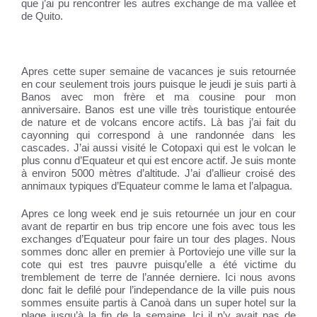
que j’ai pu rencontrer les autres exchange de ma vallée et
de Quito.
Apres cette super semaine de vacances je suis retournée
en cour seulement trois jours puisque le jeudi je suis parti à
Banos avec mon frère et ma cousine pour mon
anniversaire. Banos est une ville très touristique entourée
de nature et de volcans encore actifs. Là bas j’ai fait du
cayonning qui correspond à une randonnée dans les
cascades. J’ai aussi visité le Cotopaxi qui est le volcan le
plus connu d’Equateur et qui est encore actif. Je suis monte
à environ 5000 mètres d’altitude. J’ai d’allieur croisé des
annimaux typiques d’Equateur comme le lama et l’alpagua.
Apres ce long week end je suis retournée un jour en cour
avant de repartir en bus trip encore une fois avec tous les
exchanges d’Equateur pour faire un tour des plages. Nous
sommes donc aller en premier à Portoviejo une ville sur la
cote qui est tres pauvre puisqu’elle a été victime du
tremblement de terre de l’année derniere. Ici nous avons
donc fait le defilé pour l’independance de la ville puis nous
sommes ensuite partis à Canoà dans un super hotel sur la
plage jusqu’à la fin de la semaine. Ici il n’y avait pas de