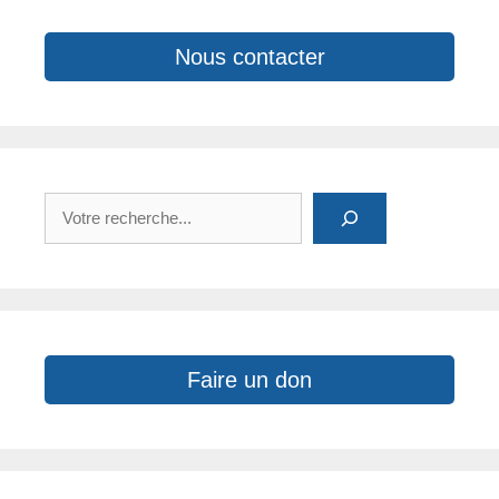
k
Nous contacter
Rechercher
Faire un don