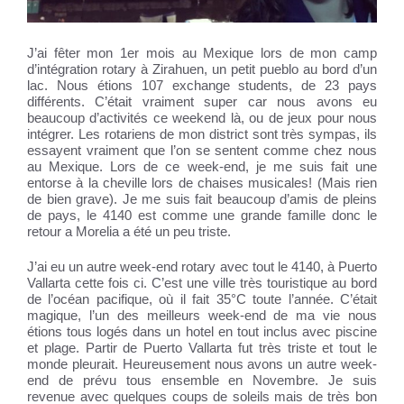
J’ai fêter mon 1er mois au Mexique lors de mon camp
d’intégration rotary à Zirahuen, un petit pueblo au bord d’un
lac. Nous étions 107 exchange students, de 23 pays
différents. C’était vraiment super car nous avons eu
beaucoup d’activités ce weekend là, ou de jeux pour nous
intégrer. Les rotariens de mon district sont très sympas, ils
essayent vraiment que l’on se sentent comme chez nous
au Mexique. Lors de ce week-end, je me suis fait une
entorse à la cheville lors de chaises musicales! (Mais rien
de bien grave). Je me suis fait beaucoup d’amis de pleins
de pays, le 4140 est comme une grande famille donc le
retour a Morelia a été un peu triste.
J’ai eu un autre week-end rotary avec tout le 4140, à Puerto
Vallarta cette fois ci. C’est une ville très touristique au bord
de l’océan pacifique, où il fait 35°C toute l’année. C’était
magique, l’un des meilleurs week-end de ma vie nous
étions tous logés dans un hotel en tout inclus avec piscine
et plage. Partir de Puerto Vallarta fut très triste et tout le
monde pleurait. Heureusement nous avons un autre week-
end de prévu tous ensemble en Novembre. Je suis
revenue avec quelques coups de soleils mais de très bon