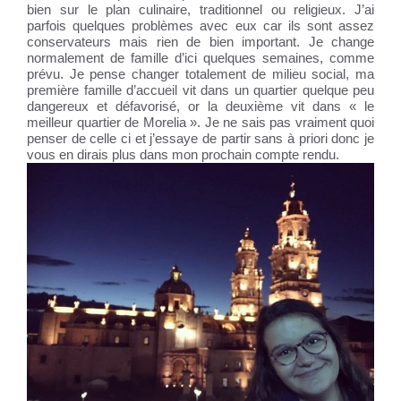
bien sur le plan culinaire, traditionnel ou religieux. J’ai
parfois quelques problèmes avec eux car ils sont assez
conservateurs mais rien de bien important. Je change
normalement de famille d’ici quelques semaines, comme
prévu. Je pense changer totalement de milieu social, ma
première famille d’accueil vit dans un quartier quelque peu
dangereux et défavorisé, or la deuxième vit dans « le
meilleur quartier de Morelia ». Je ne sais pas vraiment quoi
penser de celle ci et j’essaye de partir sans à priori donc je
vous en dirais plus dans mon prochain compte rendu.