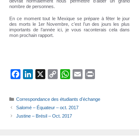
devrait normalement nous permettre d’aider un grand
nombre de personnes.
En ce moment tout le Mexique se prépare à fêter le jour
des morts le 1er Novembre, c’est l’un des jours les plus
importants de l’année ici, je vous raconterais cela dans
mon prochain rapport.
F
Li
X
C
W
E
Pr
a
n
o
h
m
in
c
k
p
at
ail
t
Catégories
Correspondance des étudiants d'échange
e
e
y
s
Salomé – Équateur – oct. 2017
b
dI
Li
A
Justine – Brésil – Oct. 2017
o
n
n
p
o
k
p