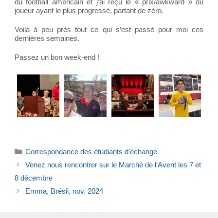
du football américain et j’ai reçu le « prix/awkward » du
joueur ayant le plus progressé, partant de zéro.
Voilà à peu près tout ce qui s’est passé pour moi ces
dernières semaines.
Passez un bon week-end !
Catégories
Correspondance des étudiants d'échange
Venez nous rencontrer sur le Marché de l’Avent les 7 et
8 décembre
Emma, Brésil, nov. 2024