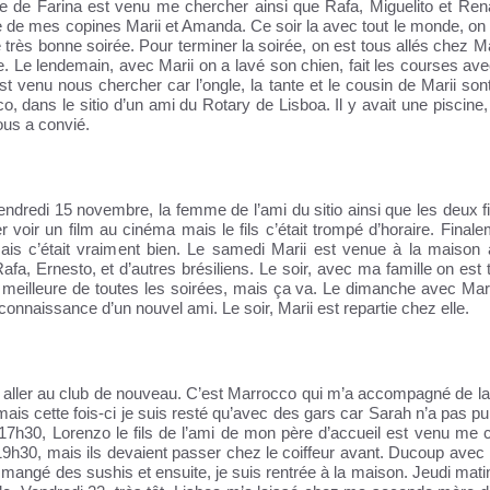
e de Farina est venu me chercher ainsi que Rafa, Miguelito et Ren
e de mes copines Marii et Amanda. Ce soir la avec tout le monde, on e
ès bonne soirée. Pour terminer la soirée, on est tous allés chez Mar
le. Le lendemain, avec Marii on a lavé son chien, fait les courses av
est venu nous chercher car l’ongle, la tante et le cousin de Marii son
, dans le sitio d’un ami du Rotary de Lisboa. Il y avait une piscine,
nous a convié.
vendredi 15 novembre, la femme de l’ami du sitio ainsi que les deux f
oir un film au cinéma mais le fils c’était trompé d’horaire. Finale
is c’était vraiment bien. Le samedi Marii est venue à la maison 
afa, Ernesto, et d’autres brésiliens. Le soir, avec ma famille on est 
a meilleure de toutes les soirées, mais ça va. Le dimanche avec Mari
 connaissance d’un nouvel ami. Le soir, Marii est repartie chez elle.
our aller au club de nouveau. C’est Marrocco qui m’a accompagné de l
ais cette fois-ci je suis resté qu’avec des gars car Sarah n’a pas pu
 17h30, Lorenzo le fils de l’ami de mon père d’accueil est venu me 
 19h30, mais ils devaient passer chez le coiffeur avant. Ducoup avec
ngé des sushis et ensuite, je suis rentrée à la maison. Jeudi matin, 