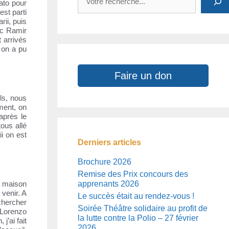
ato pour
st parti
ii, puis
ec Ramir
t arrivés
 on a pu
Faire un don
ils, nous
ment, on
après le
tous allé
i on est
Derniers articles
Brochure 2026
Remise des Prix concours des
apprenants 2026
a maison
 venir. A
Le succès était au rendez-vous !
chercher
Soirée Théâtre solidaire au profit de
 Lorenzo
la lutte contre la Polio – 27 février
j’ai fait
2026