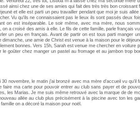
cole. Vendredi 22, très tôt, Lisboa m’a laissé chez ma seconde mère d
ssé ainsi chez une de ses amies qui fait des très très bon croissant 
euné et elle est parti un peu travailler pendant que moi je suis allée
er. Vu qu’ils ne connaissaient pas le lieux ils sont passés deux foi
nant on est inséparable. Le soir même, avec ma mère, nous somm
n a croisé des amis à elle. Le fils de cette famille, parle français vu 
rler un peu en français. Avant de partir on est tous parti manger un
Le dimanche, une amie de Christ est venue à la maison pour le déjeun
blement bonnes. Vers 15h, Sarah est venue me chercher en voiture po
our le goûter chez manger un pastel au fromage et au jambon trop bon
i 30 novembre, le matin j’ai bronzé avec ma mère d’accueil vu qu’il f
 faire ma carte pour pouvoir entrer au club sans payer et de pouvoi
ines, les Marias. Je me suis même retrouvé avec la marque de de mon
uveau allée au club plus précisément à la piscine avec ton les gar
a famille on a décoré la maison pour noël.