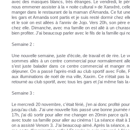
avec des masques blancs, très étranges. Le vendredi, le pèr
nous emmener assister à la « noite cultural » de Xanxêré, cell
manger dans le restaurant de la maman d’Amanda. Ce fut une tr
les gars et Amanda sont partis et je suis resté dormir chez el
et le soir on est allées à l’anniv de Jojo. Vers 20h, son père 
chez elle. Dimanche, avec ma famille on est allé à un churasco
bien profiter. J’ai beaucoup parler avec le fils de la famille qui 
Semaine 2 :
Une nouvelle semaine, juste d’école, de travail et de rire. Le 
sommes allés à un centre commercial pour normalement aller v
s’est juste balader dans ce centre commercial et manger ma
déjeuner. On a passé l’après-midi au club sportif avec Folle, R
aux illuminations de noël de ma ville, Xaxim. Ce n’était pas l
retourné au club sportif, avec tous les gars et j’ai même fais la
Semaine 3 :
Le mercredi 20 novembre, c’était férié, j’en ai donc profité p
jusqu’au club. J’ai une nouvelle fois passé une bonne journée m
17h, j’ai dû sortir pour aller me changer en 20min parce qu’à
avec toute sa famille pour aller au cinéma ! La séance était à
on a assisté Venom 3. J’ai beaucoup aimé. Après la séance, a ma