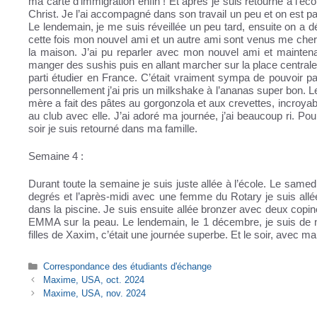
ma carte d’immigration enfin ! Et après je suis retourné à l’é
Christ. Je l’ai accompagné dans son travail un peu et on est pa
Le lendemain, je me suis réveillée un peu tard, ensuite on a déj
cette fois mon nouvel ami et un autre ami sont venus me cherch
la maison. J’ai pu reparler avec mon nouvel ami et mainte
manger des sushis puis en allant marcher sur la place centrale, o
parti étudier en France. C’était vraiment sympa de pouvoir pa
personnellement j’ai pris un milkshake à l’ananas super bon. 
mère a fait des pâtes au gorgonzola et aux crevettes, incroya
au club avec elle. J’ai adoré ma journée, j’ai beaucoup ri. P
soir je suis retourné dans ma famille.
Semaine 4 :
Durant toute la semaine je suis juste allée à l’école. Le samed
degrés et l’après-midi avec une femme du Rotary je suis allée
dans la piscine. Je suis ensuite allée bronzer avec deux cop
EMMA sur la peau. Le lendemain, le 1 décembre, je suis de no
filles de Xaxim, c’était une journée superbe. Et le soir, avec m
Catégories
Correspondance des étudiants d'échange
Maxime, USA, oct. 2024
Maxime, USA, nov. 2024