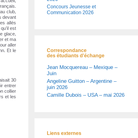
’accueil,
français.
Concours Jeunesse et
 au club,
Communication 2026
s devant
es allés
qu’il est
e glace,
er et ma
ur aller
Correspondance
n. Et le
des étudiants d'échange
Jean Mocquereau – Mexique –
Juin
aisait 30
Angeline Guitton – Argentine –
r entrer
juin 2026
 collier
Camille Dubois – USA – mai 2026
s et les
Liens externes