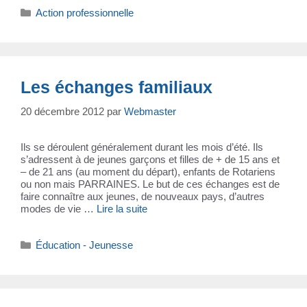
c
k
p
at
ail
t
Catégories
Action professionnelle
e
e
y
s
b
dI
Li
A
o
n
n
p
o
k
p
Les échanges familiaux
k
20 décembre 2012
par
Webmaster
Ils se déroulent généralement durant les mois d’été. Ils
s’adressent à de jeunes garçons et filles de + de 15 ans et
– de 21 ans (au moment du départ), enfants de Rotariens
ou non mais PARRAINES. Le but de ces échanges est de
faire connaître aux jeunes, de nouveaux pays, d’autres
modes de vie …
Lire la suite
Catégories
Éducation - Jeunesse