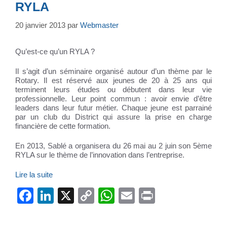
RYLA
20 janvier 2013
par
Webmaster
Qu’est-ce qu’un RYLA ?
Il s’agit d’un séminaire organisé autour d’un thème par le
Rotary. Il est réservé aux jeunes de 20 à 25 ans qui
terminent leurs études ou débutent dans leur vie
professionnelle. Leur point commun : avoir envie d’être
leaders dans leur futur métier. Chaque jeune est parrainé
par un club du District qui assure la prise en charge
financière de cette formation.
En 2013, Sablé a organisera du 26 mai au 2 juin son 5ème
RYLA sur le thème de l’innovation dans l’entreprise.
Lire la suite
F
Li
X
C
W
E
Pr
a
n
o
h
m
in