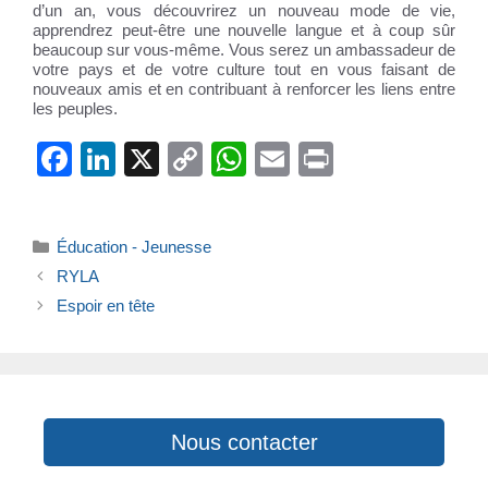
d’un an, vous découvrirez un nouveau mode de vie,
apprendrez peut-être une nouvelle langue et à coup sûr
beaucoup sur vous-même. Vous serez un ambassadeur de
votre pays et de votre culture tout en vous faisant de
nouveaux amis et en contribuant à renforcer les liens entre
les peuples.
F
Li
X
C
W
E
Pr
a
n
o
h
m
in
c
k
p
at
ail
t
Catégories
Éducation - Jeunesse
e
e
y
s
RYLA
b
dI
Li
A
Espoir en tête
o
n
n
p
o
k
p
k
Nous contacter