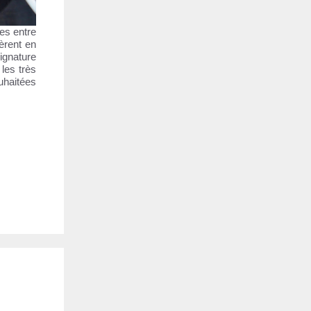
es entre
èrent en
ignature
les très
uhaitées