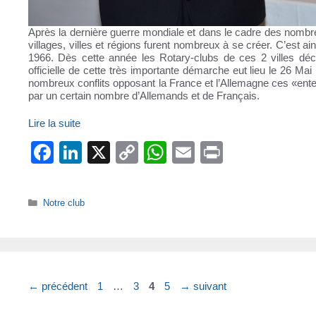
Après la dernière guerre mondiale et dans le cadre des nombreu
villages, villes et régions furent nombreux à se créer. C’es
1966. Dès cette année les Rotary-clubs de ces 2 villes déc
officielle de cette très importante démarche eut lieu le 26 M
nombreux conflits opposant la France et l’Allemagne ces «ente
par un certain nombre d’Allemands et de Français.
Lire la suite
F
Li
X
C
W
E
Pr
a
n
o
h
m
in
c
k
p
at
ail
t
Catégories
Notre club
e
e
y
s
b
dI
Li
A
o
n
n
p
o
k
p
Page
Page
Page
Page
←
précédent
1
…
3
4
5
→
suivant
k