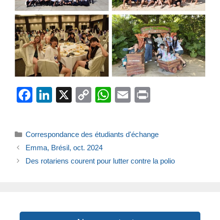
F
Li
X
C
W
E
Pr
a
n
o
h
m
in
c
k
p
at
ail
t
Catégories
Correspondance des étudiants d'échange
e
e
y
s
Emma, Brésil, oct. 2024
b
dI
Li
A
Des rotariens courent pour lutter contre la polio
o
n
n
p
o
k
p
k