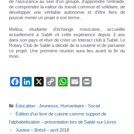
de l’assurance au sein d’un groupe, d’apprendre l’entraide,
de comprendre la valeur du travail commun et solidaire, de
développer une véritable autonomie et d’être fiers de
pouvoir mener un projet à son terme.
Melisa, étudiante d’échange mexicaine, accueillie
actuellement à Sablé vit cette expérience depuis 3 ans
dans son pays et rêve de créer un Interact club à Sablé. Le
Rotary Club de Sablé a décidé de la soutenir et de parrainer
ce projet. Une première réunion aura lieu avant la fin du
mois.
F
Li
X
C
W
E
Pr
a
n
o
h
m
in
c
k
p
at
ail
t
Catégories
Éducation - Jeunesse
,
Humanitaire - Social
e
e
y
s
Édition d’un livre de cuisine comme support de
b
dI
Li
A
l’alphabétisation – présentation lors de Sablé-sur-Livres
o
n
n
p
Justine – Brésil – avril 2018