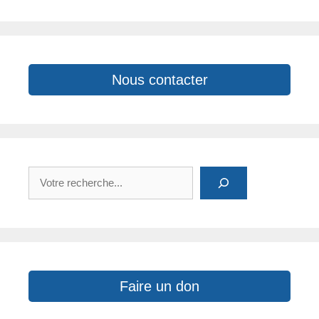
o
k
p
k
Nous contacter
Rechercher
Faire un don