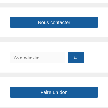
o
k
p
k
Nous contacter
Rechercher
Faire un don