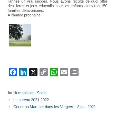
l’année un vrai succès. Nous avons récolté de quoi offrir
des livres et jeux éducatifs pour les enfants d’environ 150
familles défavorisées.
À l’année prochaine !
F
Li
X
C
W
E
Pr
a
n
o
h
m
in
c
k
p
at
ail
t
Catégories
Humanitaire - Social
e
e
y
s
Le bureau 2021-2022
b
dI
Li
A
Courir ou Marcher dans les Vergers – 3 oct. 2021
o
n
n
p