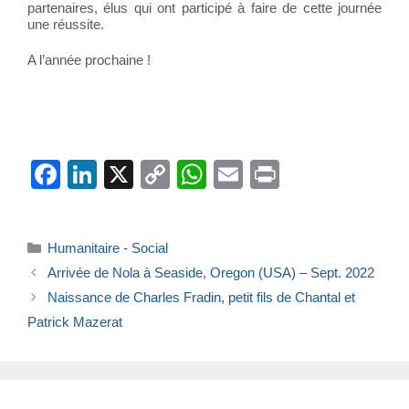
partenaires, élus qui ont participé à faire de cette journée
une réussite.
A l’année prochaine !
F
Li
X
C
W
E
Pr
a
n
o
h
m
in
c
k
p
at
ail
t
Catégories
Humanitaire - Social
e
e
y
s
Arrivée de Nola à Seaside, Oregon (USA) – Sept. 2022
b
dI
Li
A
Naissance de Charles Fradin, petit fils de Chantal et
o
n
n
p
Patrick Mazerat
o
k
p
k