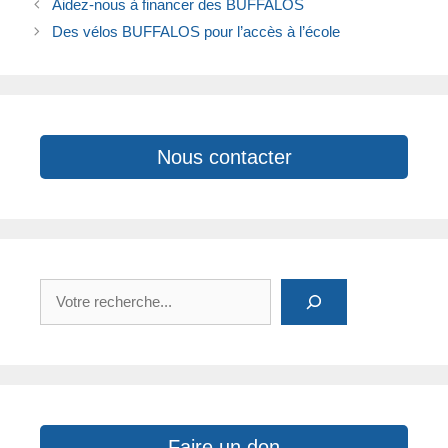
Aidez-nous à financer des BUFFALOS
b
dI
Li
A
Des vélos BUFFALOS pour l’accès à l’école
o
n
n
p
o
k
p
k
Nous contacter
Rechercher
Faire un don