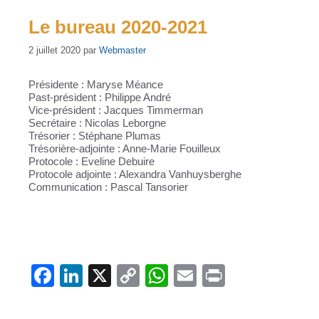
Le bureau 2020-2021
2 juillet 2020
par
Webmaster
Présidente : Maryse Méance
Past-président : Philippe André
Vice-président : Jacques Timmerman
Secrétaire : Nicolas Leborgne
Trésorier : Stéphane Plumas
Trésorière-adjointe : Anne-Marie Fouilleux
Protocole : Eveline Debuire
Protocole adjointe : Alexandra Vanhuysberghe
Communication : Pascal Tansorier
F
Li
X
C
W
E
Pr
a
n
o
h
m
in