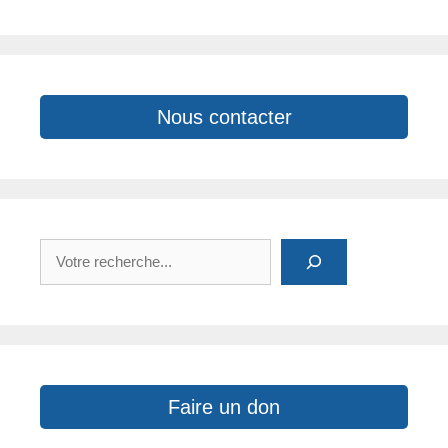
o
k
p
k
Nous contacter
Rechercher
Faire un don