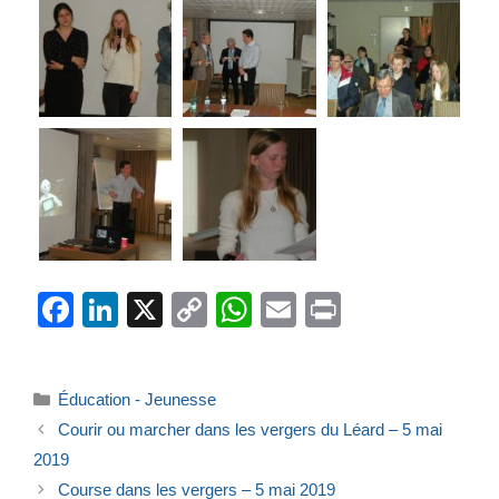
F
Li
X
C
W
E
Pr
a
n
o
h
m
in
c
k
p
at
ail
t
Catégories
Éducation - Jeunesse
e
e
y
s
Courir ou marcher dans les vergers du Léard – 5 mai
b
dI
Li
A
2019
o
n
n
p
Course dans les vergers – 5 mai 2019