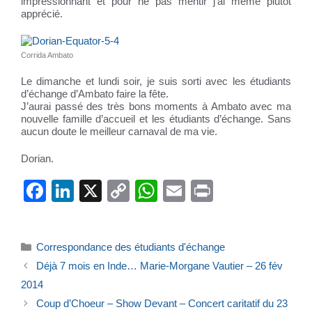
impressionnant et pour ne pas mentir j’ai même plutôt
apprécié.
Corrida Ambato
Le dimanche et lundi soir, je suis sorti avec les étudiants
d’échange d’Ambato faire la fête.
J’aurai passé des très bons moments à Ambato avec ma
nouvelle famille d’accueil et les étudiants d’échange. Sans
aucun doute le meilleur carnaval de ma vie.
Dorian.
F
Li
X
C
W
E
Pr
a
n
o
h
m
in
c
k
p
at
ail
t
Catégories
Correspondance des étudiants d'échange
e
e
y
s
Déjà 7 mois en Inde… Marie-Morgane Vautier – 26 fév
b
dI
Li
A
2014
o
n
n
p
Coup d’Choeur – Show Devant – Concert caritatif du 23