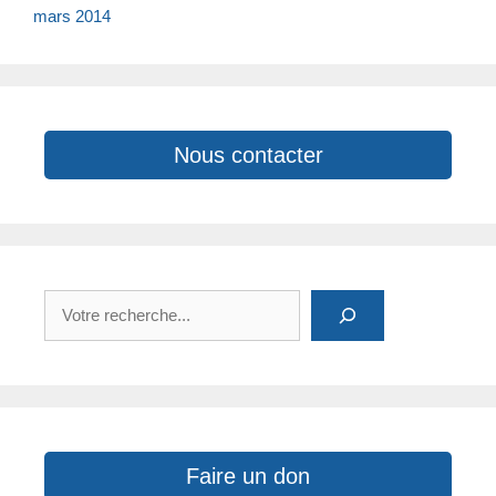
o
k
p
mars 2014
k
Nous contacter
Rechercher
Faire un don