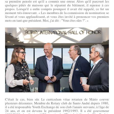
sa première pensée est qu'il a commis une erreur. Alors qu'il parcourt les
quelques pâtés de maisons qui le séparent du bâtiment, il repense à ces
propos. Lorsqu'il a enfin compris pourquoi il avait été rappelé, ce fut un
moment très émouvant. « Les membres de la commission de nomination se
lèvent et vous applaudissent, et vous êtes invité à prononcer vos premiers
mots en tant que président. Moi, j'ai dit : "Vous êtes sûrs ?". »
C'était le cas, bien sûr. Le curriculum vitae rotarien de Mário couvre
plusieurs décennies. Membre du Rotary club de Santo André depuis 1980,
il a été responsable Youth Exchange de son club l'année suivante, à l'âge de
24 ans, et en est devenu le président 1992/1993. Il a été gouverneur