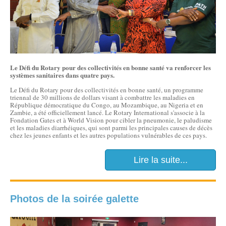
Le Défi du Rotary pour des collectivités en bonne santé va renforcer les
systèmes sanitaires dans quatre pays.
Le Défi du Rotary pour des collectivités en bonne santé, un programme
triennal de 30 millions de dollars visant à combattre les maladies en
République démocratique du Congo, au Mozambique, au Nigeria et en
Zambie, a été officiellement lancé. Le Rotary International s'associe à la
Fondation Gates et à World Vision pour cibler la pneumonie, le paludisme
et les maladies diarrhéiques, qui sont parmi les principales causes de décès
chez les jeunes enfants et les autres populations vulnérables de ces pays.
Lire la suite...
Photos de la soirée galette