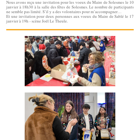
Nous avons reçu une invitation pour les voeux du Maire de Solesmes le 10
janvier à 18h30 à la salle des fêtes de Solesmes. Le nombre de participants
ne semble pas limité. S’il y a des volontaires pour m’accompagner…
Et une invitation pour deux personnes aux voeux du Maire de Sablé le 17
janvier à 19h - scène Joël Le Theule.