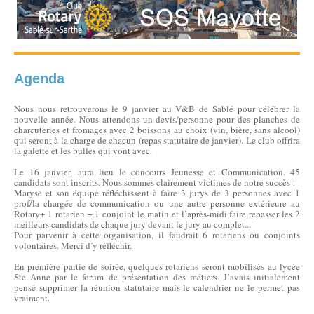
Agenda
Nous nous retrouverons le 9 janvier au V&B de Sablé pour célébrer la
nouvelle année. Nous attendons un devis/personne pour des planches de
charcuteries et fromages avec 2 boissons au choix (vin, bière, sans alcool)
qui seront à la charge de chacun (repas statutaire de janvier). Le club offrira
la galette et les bulles qui vont avec.
Le 16 janvier, aura lieu le concours Jeunesse et Communication. 45
candidats sont inscrits. Nous sommes clairement victimes de notre succès !
Maryse et son équipe réfléchissent à faire 3 jurys de 3 personnes avec 1
prof/la chargée de communication ou une autre personne extérieure au
Rotary+ 1 rotarien + 1 conjoint le matin et l’après-midi faire repasser les 2
meilleurs candidats de chaque jury devant le jury au complet...
Pour parvenir à cette organisation, il faudrait 6 rotariens ou conjoints
volontaires. Merci d’y réfléchir.
En première partie de soirée, quelques rotariens seront mobilisés au lycée
Ste Anne par le forum de présentation des métiers. J’avais initialement
pensé supprimer la réunion statutaire mais le calendrier ne le permet pas
vraiment.