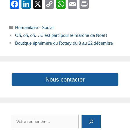
F
Li
X
C
W
E
Pr
a
n
o
h
m
in
c
k
p
at
ail
t
Catégories
Humanitaire - Social
e
e
y
s
Oh, oh, oh… C’est parti pour le marché de Noël !
b
dI
Li
A
Boutique éphémère du Rotary du 8 au 22 décembre
o
n
n
p
o
k
p
k
Nous contacter
Rechercher