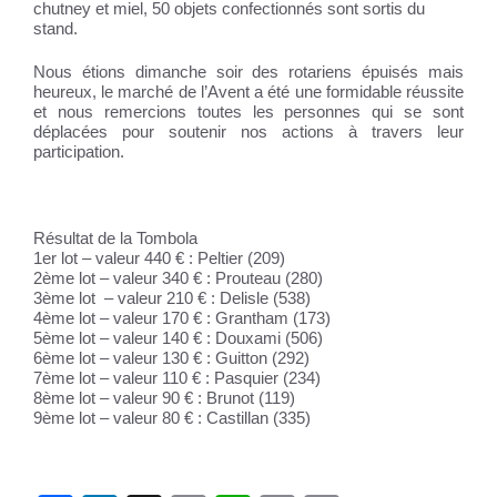
chutney et miel, 50 objets confectionnés sont sortis du
stand.
Nous étions dimanche soir des rotariens épuisés mais
heureux, le marché de l’Avent a été une formidable réussite
et nous remercions toutes les personnes qui se sont
déplacées pour soutenir nos actions à travers leur
participation.
Résultat de la Tombola
1er lot – valeur 440 € : Peltier (209)
2ème lot – valeur 340 € : Prouteau (280)
3ème lot – valeur 210 € : Delisle (538)
4ème lot – valeur 170 € : Grantham (173)
5ème lot – valeur 140 € : Douxami (506)
6ème lot – valeur 130 € : Guitton (292)
7ème lot – valeur 110 € : Pasquier (234)
8ème lot – valeur 90 € : Brunot (119)
9ème lot – valeur 80 € : Castillan (335)